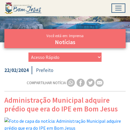
Toggl
Ir para conteúdo principal
Conteúdo Principal
Você está em: Imprensa
Notícias
22/02/2024
Prefeito
COMPARTILHAR NOTÍCIA
Administração Municipal adquire
prédio que era do IPE em Bom Jesus