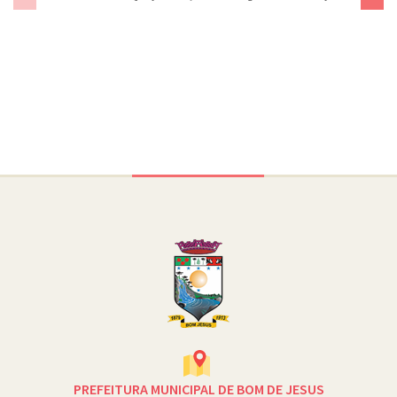
2º Simpó
Gastron
Conteúdo Rodapé
PREFEITURA MUNICIPAL DE BOM DE JESUS